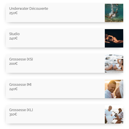
Underwater Découverte
250
€
Studio
240
€
Grossesse [XS]
200
€
Grossesse [M]
240
€
Grossesse [XL]
310
€