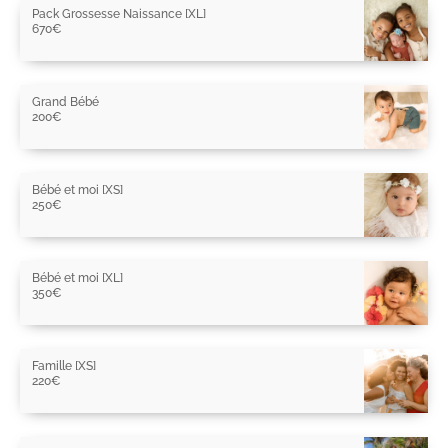
Pack Grossesse Naissance [XL]
670
€
Grand Bébé
200
€
Bébé et moi [XS]
250
€
Bébé et moi [XL]
350
€
Famille [XS]
220
€