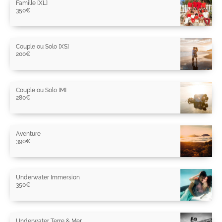
Famille [XL]
350
€
Couple ou Solo [XS]
200
€
Couple ou Solo [M]
280
€
Aventure
390
€
Underwater Immersion
350
€
Underwater Terre & Mer